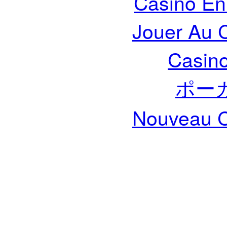
Casino En
Jouer Au 
Casin
ポー
Nouveau C