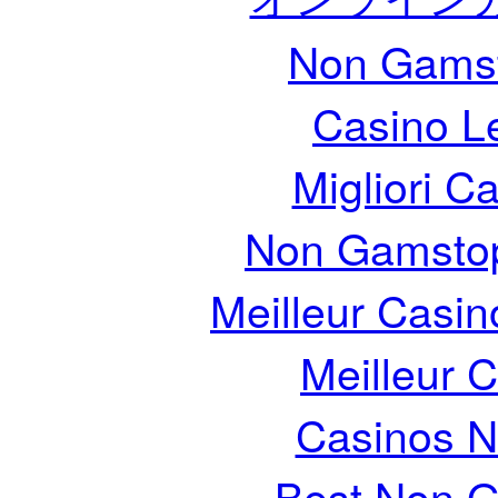
Non Gamst
Casino L
Migliori 
Non Gamstop
Meilleur Casin
Meilleur 
Casinos 
Best Non 