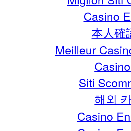
Casino E
本人確
Meilleur Casin
Casin
Siti Scom
해외 
Casino En